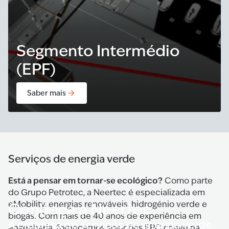
Segmento Intermédio
(EPF)
Saber mais
Serviços de energia verde
Está a pensar em tornar-se ecológico?
Como parte
do Grupo Petrotec, a Neertec é especializada em
eMobility, energias renováveis, hidrogénio verde e
Conheça a Neertec
biogás. Com mais de 40 anos de experiência em
A empresa de serviços de energia verde
engenharia, fornecemos soluções EPC chave na