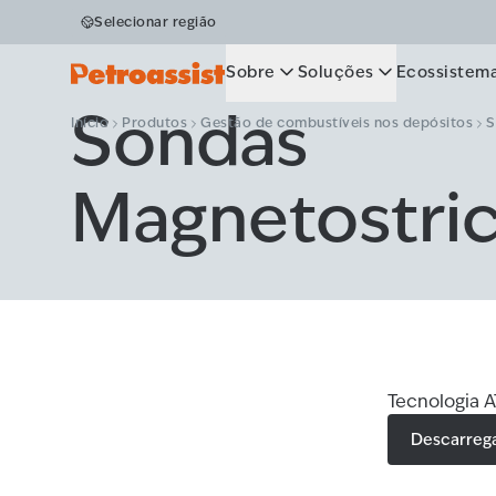
Selecionar região
Sobre
Soluções
Ecossistem
Sondas
Início
Produtos
Gestão de combustíveis nos depósitos
S
Magnetostric
Tecnologia A
Descarreg