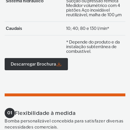
Sistema hidráulico
Sucção ou pressão remota
Medidor volumétrico com 4
pistões Aço inoxidável
reutilizável, malha de 100 μm
Caudais
10; 40; 80 e 130 l/min*
* Depende do produto e da
instalação subterrânea de
combustível.
Descarregar Brochura
Flexibilidade à medida
01
Bomba personalizável concebida para satisfazer diversas
necessidades comerciais.