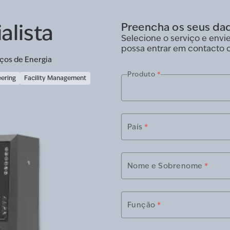
alista
Preencha os seus da
Selecione o serviço e env
possa entrar em contacto 
ços de Energia
Produto
*
eering
Facility Management
País
*
Nome e Sobrenome
*
Função
*