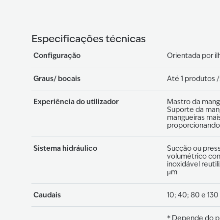
Especificações técnicas
Configuração
Orientada por il
Graus/ bocais
Até 1 produtos 
Experiência do utilizador
Mastro da mangu
Suporte da mang
mangueiras mais
proporcionando
Sistema hidráulico
Sucção ou pres
volumétrico co
inoxidável reuti
μm
Caudais
10; 40; 80 e 130
* Depende do pr