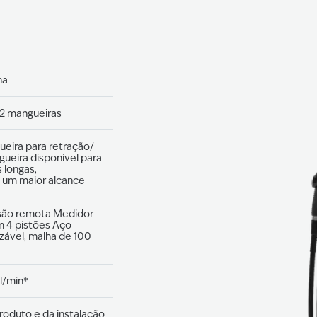
ha
/2 mangueiras
eira para retração/
ueira disponível para
 longas,
 um maior alcance
são remota Medidor
m 4 pistões Aço
lizável, malha de 100
 l/min*
oduto e da instalação