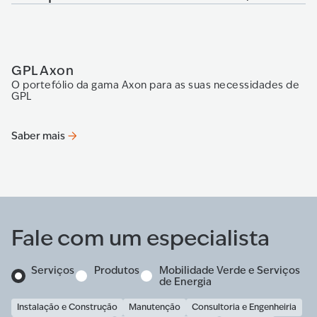
GPL Axon
P
O portefólio da gama Axon para as suas necessidades de
O 
GPL
de
co
de
Saber mais
Sa
Fale com um especialista
Serviços
Produtos
Mobilidade Verde e Serviços
de Energia
Instalação e Construção
Manutenção
Consultoria e Engenheiria